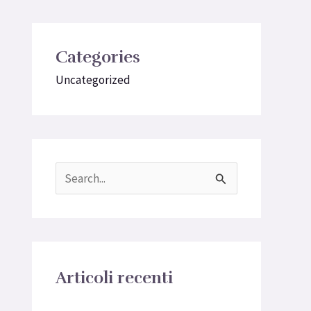
Categories
Uncategorized
C
e
r
c
Articoli recenti
a
: