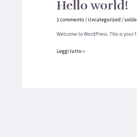
Hello world!
Hello
world!
1 commento
/
Uncategorized
/
sold
Welcome to WordPress. This is your fir
Leggi tutto »