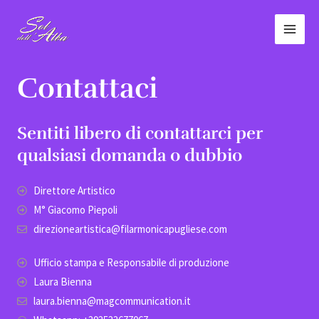
Vai
MAI
al
MEN
contenuto
Contattaci
Sentiti libero di contattarci per
qualsiasi domanda o dubbio
Direttore Artistico
M° Giacomo Piepoli
direzioneartistica@filarmonicapugliese.com
Ufficio stampa e Responsabile di produzione
Laura Bienna
laura.bienna@magcommunication.it